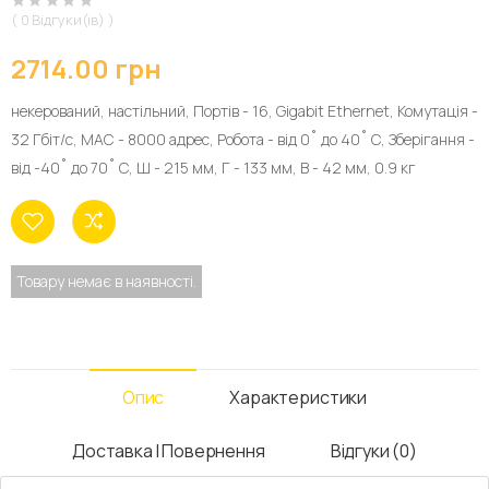
( 0 Відгуки(ів) )
2714.00 грн
некерований, настільний, Портів - 16, Gigabit Ethernet, Комутація -
32 Гбіт/с, МАС - 8000 адрес, Робота - від 0˚ до 40˚ C, Зберігання -
від -40˚ до 70˚ C, Ш - 215 мм, Г - 133 мм, В - 42 мм, 0.9 кг
Товару немає в наявності.
Опис
Характеристики
Доставка І Повернення
Відгуки (0)