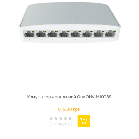
Комутатор мережевий Onv ONV-H1008S
615.00 грн
( 0 Відгуків )