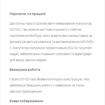
Підключи та працюй
Достатньо просто розпакувати некерований комутатор
GS1100, і ви можете миттєво отримати гігабітне
підключення без будь-яких додаткових налаштувань за
допомогою автоузгодження та автовизначення MDI/MDI-
X. Комутатор підтримує пріоритизацію 802.1p та jumbo-
кадри, забезпечуючи плавний голосовий та відеотрафік
для вашої офісної мережі.
Безшумна робота
Серія GS1100 має безвентиляторну конструкцію, яка
забезпечує безшумну роботу у невеликих чи тихих
офісних приміщеннях.
Енергозбереження