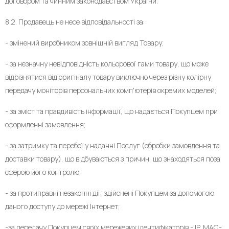
договором та чинним законодавством України.
8.2. Продавець не несе відповідальності за:
- змінений виробником зовнішній вигляд Товару;
- за незначну невідповідність кольорової гами товару, що може
відрізнятися від оригіналу товару виключно через різну колірну
передачу моніторів персональних комп'ютерів окремих моделей;
- за зміст та правдивість інформації, що надається Покупцем при
оформленні замовлення;
- за затримку та перебої у наданні Послуг (обробки замовлення та
доставки товару), що відбуваються з причин, що знаходяться поза
сферою його контролю;
- за протиправні незаконні дії, здійснені Покупцем за допомогою
даного доступу до мережі Інтернет;
-за передачу Покупцем своїх мережевих ідентифікаторів - IP, MAC-