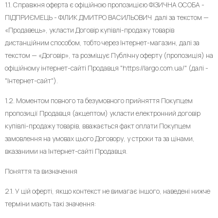
1.1. Справжня оферта є офіційною пропозицією ФІЗИЧНА ОСОБА -
ПІДПРИЄМЕЦЬ - ФІЛИК ДМИТРО ВАСИЛЬОВИЧ далі за текстом —
«Продавець», укласти Договір купівлі-продажу товарів
дистанційним способом, тобто через Інтернет-магазин, далі за
текстом — «Договір», та розміщує Публічну оферту (пропозиція) на
офіційному інтернет-сайті Продавця "https://largo.com.ua/" (далі -
"Інтернет-сайт").
1.2. Моментом повного та безумовного прийняття Покупцем
пропозиції Продавця (акцептом) укласти електронний договір
купівлі-продажу товарів, вважається факт оплати Покупцем
замовлення на умовах цього Договору, у строки та за цінами,
вказаними на Інтернет-сайті Продавця.
Поняття та визначення
2.1. У цій оферті, якщо контекст не вимагає іншого, наведені нижче
терміни мають такі значення: