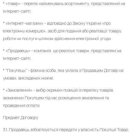
* «товар» - перелік найменувань асортименту, представлений на
інтернет-сайті;
* «Інтернет-магазин» - відповідно до Закону України «про
електронну комерцію», засіб для подання або реалізації товару,
роботи чи послуги шляхом здійснення електронної угоди.
* «Продавець» - компанія, що реалізує товари, представлені на
Інтернет-сайті.
* "Покупець" - фізична особа, яка уклала з Продавцем Договір на
умовах, викладених нижче.
* «Замовлення» - вибір окремих позицій із переліку товарів,
зазначених Покупцем під час розміщення замовлення та
проведення оплати.
Предмет Договору
3.1. Продавець зобов'язується передати у власність Покупця Товар,