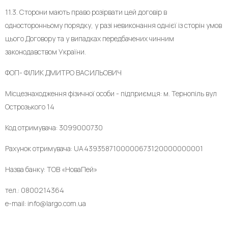
11.3. Сторони мають право розірвати цей договір в
односторонньому порядку, у разі невиконання однієї із сторін умов
цього Договору та у випадках передбачених чинним
законодавством України.
ФОП- ФІЛИК ДМИТРО ВАСИЛЬОВИЧ
Місцезнаходження фізичної особи - підприємця: м. Тернопіль вул
Острозького 14
Код отримувача: 3099000730
Рахунок отримувача: UA4393587100000673120000000001
Назва банку: ТОВ «НоваПей»
тел.: 0800214364
e-mail: info@largo.com.ua