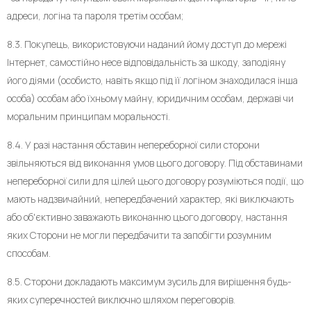
адреси, логіна та пароля третім особам;
8.3. Покупець, використовуючи наданий йому доступ до мережі
Інтернет, самостійно несе відповідальність за шкоду, заподіяну
його діями (особисто, навіть якщо під її логіном знаходилася інша
особа) особам або їхньому майну, юридичним особам, державі чи
моральним принципам моральності.
8.4. У разі настання обставин непереборної сили сторони
звільняються від виконання умов цього договору. Під обставинами
непереборної сили для цілей цього договору розуміються події, що
мають надзвичайний, непередбачений характер, які виключають
або об'єктивно заважають виконанню цього договору, настання
яких Сторони не могли передбачити та запобігти розумним
способам.
8.5. Сторони докладають максимум зусиль для вирішення будь-
яких суперечностей виключно шляхом переговорів.