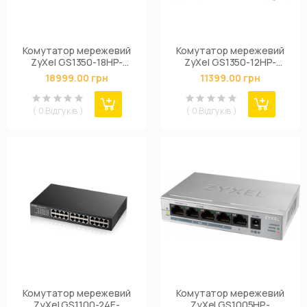
Комутатор мережевий
Комутатор мережевий
ZyXel GS1350-18HP-
ZyXel GS1350-12HP-
EU0101F
EU0101F
18999.00 грн
11399.00 грн
( 0 Відгуків )
( 0 Відгуків )
Комутатор мережевий
Комутатор мережевий
ZyXel GS1100-24E-
ZyXel GS1005HP-