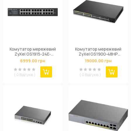
Комутатор мережевий
Комутатор мережевий
ZyXel GS1915-24E-
ZyXel GS1900-48HP
EU0101F
(GS1900-48HPV2-
6999.00 грн
19000.00 грн
EU0101F)
( 0 Відгуків )
( 0 Відгуків )