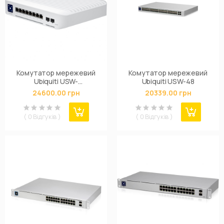
Комутатор мережевий
Комутатор мережевий
Ubiquiti USW-
Ubiquiti USW-48
ENTERPRISE-8-POE
24600.00 грн
20339.00 грн
( 0 Відгуків )
( 0 Відгуків )