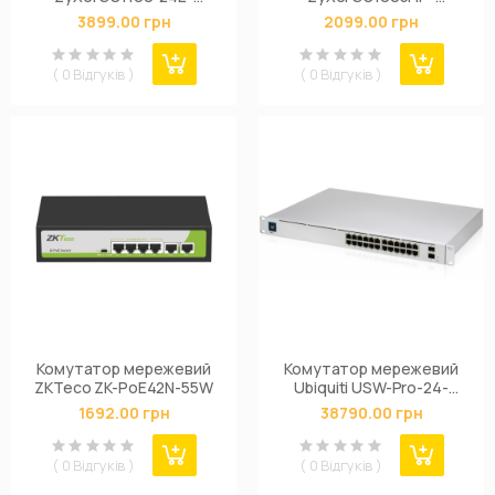
EU0103F
EU0101F
3899.00 грн
2099.00 грн
( 0 Відгуків )
( 0 Відгуків )
Комутатор мережевий
Комутатор мережевий
ZKTeco ZK-PoE42N-55W
Ubiquiti USW-Pro-24-
POE
1692.00 грн
38790.00 грн
( 0 Відгуків )
( 0 Відгуків )