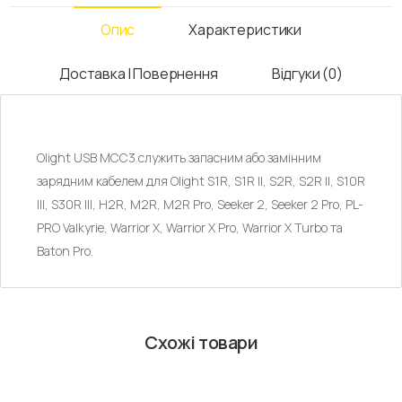
Опис
Характеристики
Доставка І Повернення
Відгуки (0)
Olight USB MCC3 служить запасним або замінним
зарядним кабелем для Olight S1R, S1R II, S2R, S2R II, S10R
III, S30R III, H2R, M2R, M2R Pro, Seeker 2, Seeker 2 Pro, PL-
PRO Valkyrie, Warrior X, Warrior X Pro, Warrior X Turbo та
Baton Pro.
Схожі товари