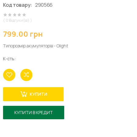
Код товару:
290566
( 0 Відгуки(ів) )
799.00 грн
Типорозмір акумуляторів - Olight
К-сть:
КУПИТИ
КУПИТИ В КРЕДИТ