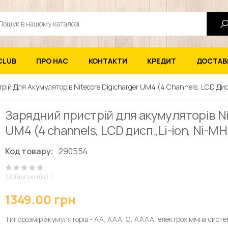
ук
CLUB
ПРО НАС
КОНТАКТИ
КРЕДИТ
ДОСТАВК
ій Для Акумуляторів Nitecore Digicharger UM4 (4 Channels, LCD Дисп
Зарядний пристрій для акумуляторів Ni
UM4 (4 channels, LCD дисп.,Li-ion, Ni-MH
Код товару:
290554
( 0 Відгуки(ів) )
1349.00 грн
Типорозмір акумуляторів - АА, ААА, С, AAAA, електрохімічна систе