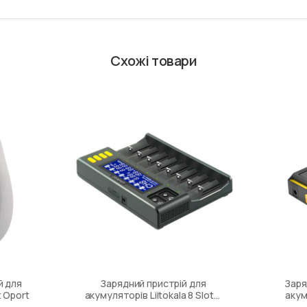
Схожі товари
й для
Зарядний пристрій для
Заря
t Oport
акумуляторів Liitokala 8 Slots,
акум
LCD дисплей, Li-ion/Ni-MH/Ni-
Intelli