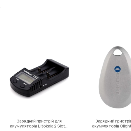
Зарядний пристрій для
Зарядний пристрі
акумуляторів Liitokala 2 Slots,
акумуляторів Oligh
LCD дисплей, Li-ion/Ni-MH/Ni-