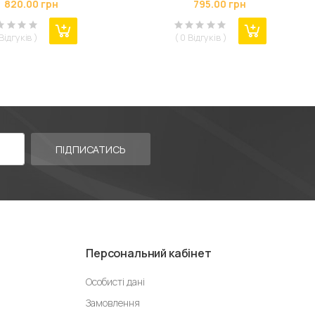
820.00 грн
795.00 грн
-ion, Ni-MH/Ni-Cd, AA/
+ AAAA, С, 10440/.../26650 (Lii-
(09003)
PD2)
 Відгуків )
( 0 Відгуків )
ПІДПИСАТИСЬ
Персональний кабінет
Особисті дані
Замовлення