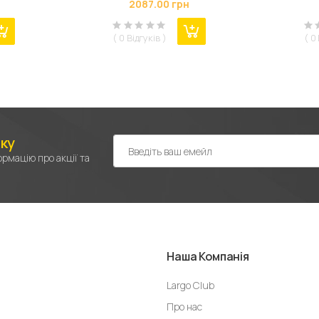
2087.00 грн
Cd/AA/ААA/AAAA/С (Lii-S8)
LED, Li
( 0 Відгуків )
( 0
лку
рмацію про акції та
Наша Компанія
Largo Club
Про нас