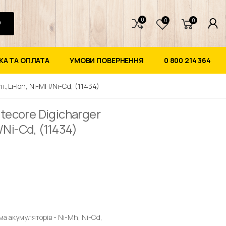
0
0
0
А ТА ОПЛАТА
УМОВИ ПОВЕРНЕННЯ
0 800 214 364
.,Li-Ion, Ni-MH/Ni-Cd, (11434)
tecore Digicharger
/Ni-Cd, (11434)
ма акумуляторів - Ni-Mh, Ni-Cd,