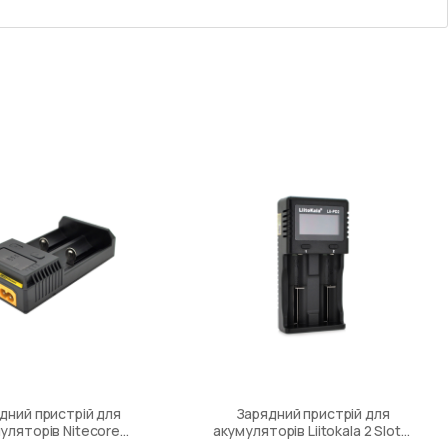
дний пристрій для
Зарядний пристрій для
уляторів Nitecore
акумуляторів Liitokala 2 Slots,
charger i2 (2 channels,
LCD display, Li-Ion, Ni-Mh, Ni-Cd,