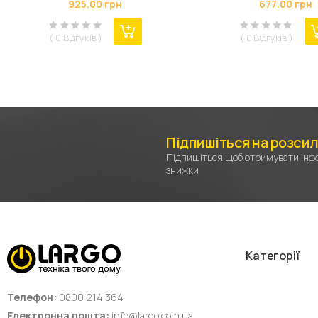
925.00 грн
677.00 грн
Cd/AA/ААA/AAAA/С (Lii-300)
( 0 Відгуків )
( 0 Відгуків )
Підпишіться на розси
Підпишіться щоб отримувати інфо
знижки
Категорії
Телефон:
0800 214 364
Електронна пошта:
info@largo.com.ua