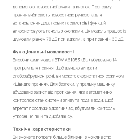
допомогою поворотної ручки та кнопок. Програму
прання вибирають поворотною ручкою, а для
встановлення додаткових параметрів і функцій
використовують панель з кнопками. Ця модель працює із
шумовим рівнем 78 дБ при віджимі, а при пранні - 60 дБ.
Функціональні можливості
Виробниками моделі BTW A61053 (EU) вбудовано 14
програм для прання. Щоб швидко випрати
слабозабруднені речі, ви можете скористатися режимом
«Швидке прання». Для безпеки, у пральну машинку
вбудовано захист від протікання, яка автоматично
контролює стан системи зливу та подачі води. Щоб
агрегат прослужив довгий час, вбудували контроль
утворення піни та дисбалансу.
Технічні характеристики
Ви зможете попрати більше білизни, з можливістю