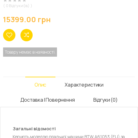
( 0 Відгуки(ів) )
15399.00 грн
Товару немає в наявності.
Опис
Характеристики
Доставка І Повернення
Відгуки (0)
Загальні відомості
Керують моделлю пральної машини BTW A61053 (EU) за