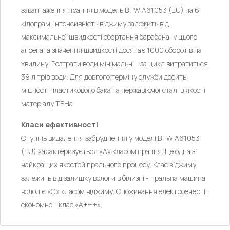
завантаження прання в модель BTW A61053 (EU) на 6
кілограм. Інтенсивність віджиму залежить від
максимальної швидкості обертання барабана, у цього
агрегата значення швидкості досягає 1000 оборотів на
хвилину. Розтрати води мінімальні - за цикл витратиться
39 літрів води. Для довгого терміну служби досить
міцності пластикового бака та нержавіючої сталі в якості
матеріалу ТЕНа.
Класи ефективності
Ступінь видалення забруднення у моделі BTW A61053
(EU) характеризується «А» класом прання. Це одна з
найкращих якостей прального процесу. Клас віджиму
залежить від залишку вологи в білизні - пральна машина
володіє «С» класом віджиму. Споживання електроенергії
економне - клас «А+++».