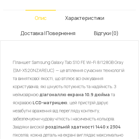
Опис
Характеристики
Доставка І Повернення
Відгуки (0)
Планшет Samsung Galaxy Tab S10 FE Wi-Fi 8/128GB Gray
(SM-X520NZAREUC) — це втілення сучасних технологій
та виняткової якості, що втілює всі очікування
користувачів, які цінують потужність та надійність. З
неймовірною
діагоналлю екрана 10.9 дюйма
та
яскравою
LCD-матрицею
, цей пристрій дарує
незабутні враження від перегляду контенту,
забезпечуючи чудову чіткість і насиченість кольорів.
Завдяки високій
роздільній здатності 1440 х 2304
пікселів, кожна деталь на екрані виглядає максимально