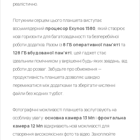
реалістично.
Потужним серцем цього планшета виступає
восьмиядерний
процесор Exynos 1580
, який створює
нові горизонти для багатозадачності та безперебійної
роботи додатків. Разом із
8 ГБ оперативної пам’яті
та
128 ГБ вбудованої пам’яті
, цей гаджет стає
ідеальним помічником у вирішенні будь-яких завдань, від
роботи до розваг. Забудьте про обмеження —
продуктивність планшета дозволяє швидко
перемикатися між додатками та зберігати численні
файли без жодних турбот.
Фотографічні можливості планшета заслуговують на
особливу увагу:
основна камера 13 Мп
і
фронтальна
камера 12 Мп
відкривають нові можливості для
створення високоякісних фото та відео. Захоплюйте