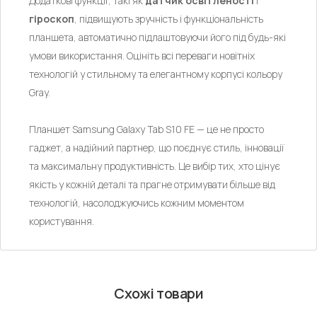
Додаткові функції, такі як
датчик освітленості
і
гіроскоп
, підвищують зручність і функціональність
планшета, автоматично підлаштовуючи його під будь-які
умови використання. Оцініть всі переваги новітніх
технологій у стильному та елегантному корпусі кольору
Gray.
Планшет Samsung Galaxy Tab S10 FE — це не просто
гаджет, а надійний партнер, що поєднує стиль, інновації
та максимальну продуктивність. Це вибір тих, хто цінує
якість у кожній деталі та прагне отримувати більше від
технологій, насолоджуючись кожним моментом
користування.
Схожі товари