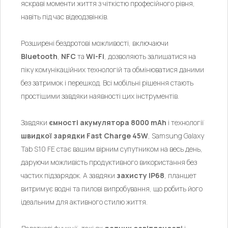
яскраві моменти життя з чіткістю професійного рівня,
навіть під час відеодзвінків.
Розширені бездротові можливості, включаючи
Bluetooth
,
NFC
та
Wi-Fi
, дозволяють залишатися на
піку комунікаційних технологій та обмінюватися даними
без затримок і перешкод. Всі мобільні рішення стають
простішими завдяки наявності цих інструментів.
Завдяки
ємності акумулятора 8000 mAh
і технології
швидкої зарядки Fast Charge 45W
, Samsung Galaxy
Tab S10 FE стає вашим вірним супутником на весь день,
даруючи можливість продуктивного використання без
частих підзарядок. А завдяки
захисту IP68
, планшет
витримує водні та пилові випробування, що робить його
ідеальним для активного стилю життя.