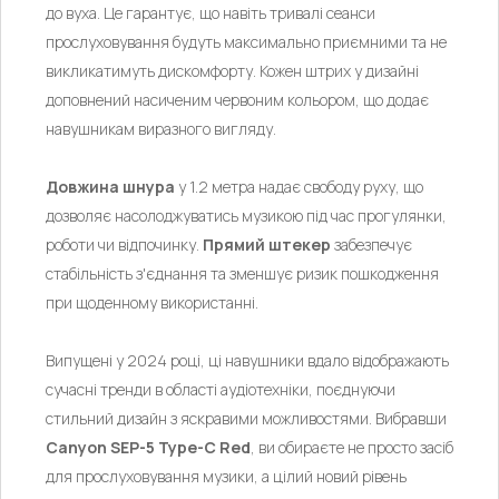
до вуха. Це гарантує, що навіть тривалі сеанси
прослуховування будуть максимально приємними та не
викликатимуть дискомфорту. Кожен штрих у дизайні
доповнений насиченим червоним кольором, що додає
навушникам виразного вигляду.
Довжина шнура
у 1.2 метра надає свободу руху, що
дозволяє насолоджуватись музикою під час прогулянки,
роботи чи відпочинку.
Прямий штекер
забезпечує
стабільність з'єднання та зменшує ризик пошкодження
при щоденному використанні.
Випущені у 2024 році, ці навушники вдало відображають
сучасні тренди в області аудіотехніки, поєднуючи
стильний дизайн з яскравими можливостями. Вибравши
Canyon SEP-5 Type-C Red
, ви обираєте не просто засіб
для прослуховування музики, а цілий новий рівень