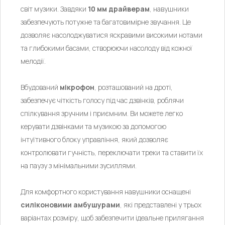
світ музики. Завдяки
10 мм драйверам
, навушники
забезпечують потужне та багатовимірне звучання. Це
дозволяє насолоджуватися яскравими високими нотами
та глибокими басами, створюючи насолоду від кожної
мелодії.
Вбудований
мікрофон
, розташований на дроті,
забезпечує чіткість голосу під час дзвінків, роблячи
спілкування зручним і приємним. Ви можете легко
керувати дзвінками та музикою за допомогою
інтуїтивного блоку управління, який дозволяє
контролювати гучність, переключати треки та ставити їх
на паузу з мінімальними зусиллями.
Для комфортного користування навушники оснащені
силіконовими амбушурами
, які представлені у трьох
варіантах розміру, щоб забезпечити ідеальне прилягання