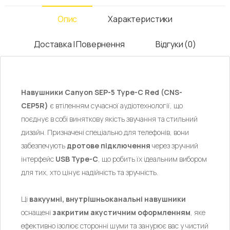
Опис
Характеристики
Доставка І Повернення
Відгуки (0)
Навушники Canyon SEP-5 Type-C Red (CNS-
CEP5R)
є втіленням сучасної аудіотехнології, що
поєднує в собі виняткову якість звучання та стильний
дизайн. Призначені спеціально для телефонів, вони
забезпечують
дротове підключення
через зручний
інтерфейс
USB Type-C
, що робить їх ідеальним вибором
для тих, хто цінує надійність та зручність.
Ці
вакуумні, внутрішньоканальні навушники
оснащені
закритим акустичним оформленням
, яке
ефективно ізолює сторонні шуми та занурює вас у чистий