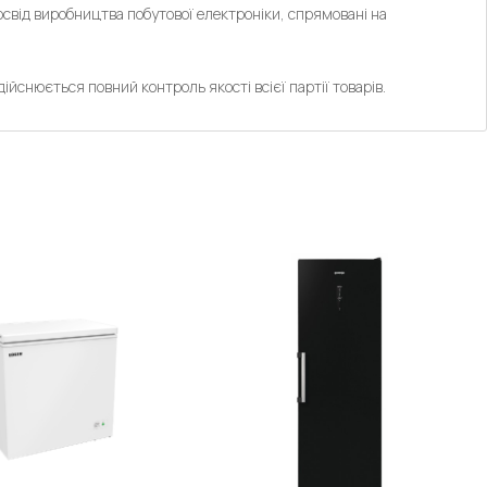
освід виробництва побутової електроніки, спрямовані на
йснюється повний контроль якості всієї партії товарів.