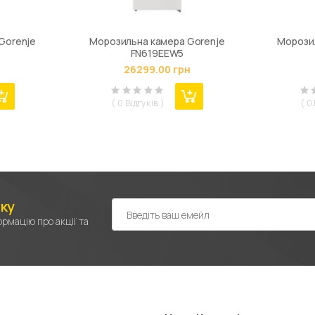
Gorenje
Морозильна камера Gorenje
Морозил
FN619EEW5
н
26299.00 грн
( 0 Відгуків )
( 0
лку
рмацію про акції та