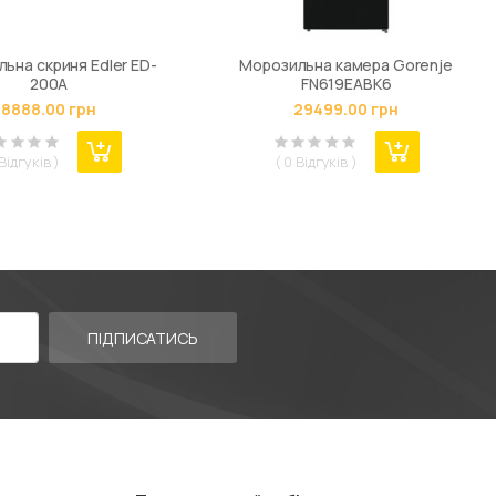
ьна скриня Edler ED-
Морозильна камера Gorenje
200A
FN619EABK6
8888.00 грн
29499.00 грн
 Відгуків )
( 0 Відгуків )
ПІДПИСАТИСЬ