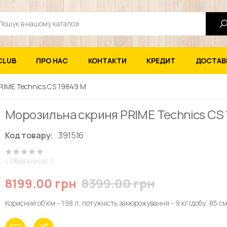
ук
CLUB
ПРО НАС
КОНТАКТИ
КРЕДИТ
ДОСТАВК
RIME Technics CS 19849 M
Морозильна скриня PRIME Technics CS
Код товару:
391516
( 0 Відгуки(ів) )
8199.00 грн
8399.00 грн
Корисний об'єм - 198 л, потужність заморожування - 9 кг/добу, 85 см,