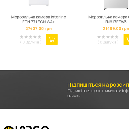
Морозильна камера Interline
Морозильна камера 
FTN 771 EGN WA+
FN617EEW5
27407.00 грн
21499.00 гр
( 0 Відгуків )
( 0 Відгуків )
Підпишіться на розси
Підпишіться щоб отримувати інфо
знижки