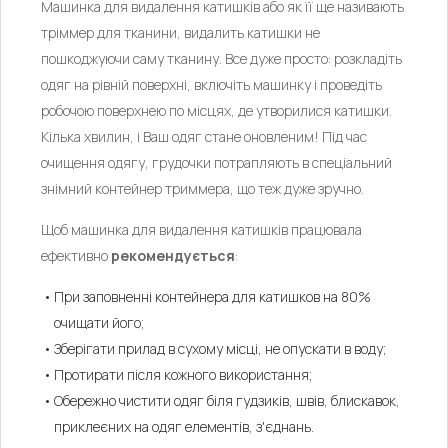
Машинка для видалення катишків або як її ще називають
тріммер для тканини, видалить катишки не
пошкоджуючи саму тканину. Все дуже просто: розкладіть
одяг на рівній поверхні, включіть машинку і проведіть
робочою поверхнею по місцях, де утворилися катишки.
Кілька хвилин, і Ваш одяг стане оновленим! Під час
очищення одягу, грудочки потрапляють в спеціальний
знімний контейнер триммера, що теж дуже зручно.
Щоб машинка для видалення катишків працювала
ефективно
рекомендується
:
При заповненні контейнера для катишков на 80%
очищати його;
Зберігати прилад в сухому місці, не опускати в воду;
Протирати після кожного використання;
Обережно чистити одяг біля гудзиків, швів, блискавок,
приклеєних на одяг елементів, з'єднань.