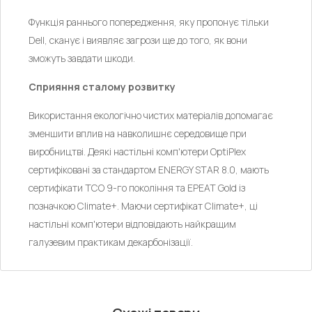
Функція раннього попередження, яку пропонує тільки
Dell, сканує і виявляє загрози ще до того, як вони
зможуть завдати шкоди.
Сприяння сталому розвитку
Використання екологічно чистих матеріалів допомагає
зменшити вплив на навколишнє середовище при
виробництві. Деякі настільні комп'ютери OptiPlex
сертифіковані за стандартом ENERGY STAR 8.0, мають
сертифікати TCO 9-го покоління та EPEAT Gold із
позначкою Climate+. Маючи сертифікат Climate+, ці
настільні комп'ютери відповідають найкращим
галузевим практикам декарбонізації.