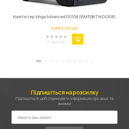
Комп'ютер Vinga Advanced D0108 (I5M32INTW.D0108)
45863.00 грн
( 0 Відгуків )
Підпишіться на розсилку
Підпишіться щоб отримувати інформацію про акції та
знижки