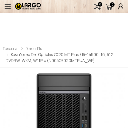
0
0
Переключити мобільне меню
Головна
Готові Пк
Комп'ютер Dell Optiplex 7020 MT Plus / I5-14500, 16, 512,
DVDRW, WKM, W11Pro (N005O7020MTPUA_WP)