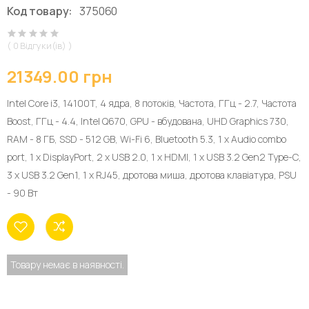
Код товару:
375060
( 0 Відгуки(ів) )
21349.00 грн
Intel Core i3, 14100T, 4 ядра, 8 потоків, Частота, ГГц - 2.7, Частота
Boost, ГГц - 4.4, Intel Q670, GPU - вбудована, UHD Graphics 730,
RAM - 8 ГБ, SSD - 512 GB, Wi-Fi 6, Bluetooth 5.3, 1 х Audio combo
port, 1 x DisplayPort, 2 x USB 2.0, 1 х HDMI, 1 x USB 3.2 Gen2 Type-C,
3 x USB 3.2 Gen1, 1 x RJ45, дротова миша, дротова клавіатура, PSU
- 90 Вт
Товару немає в наявності.