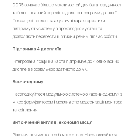
DDR5 означає більше можливостей для багатозадачності
та більш плавний перехід від однієї програми до іншої.
Покращені теплові та акустичні характеристики
підтримують систему в прохолодному стані та
дозволяють перевести її в тихий режим під час роботи.
Підтримка 4 дисплеїв
Інтегрована графічна карта підтримує до 4 одночасних
дисплеїв з роздільною здатністю до 4K.
Все-в-одному
Насолоджуйтеся модульною системою «все-в-одному» з
мікро формфактором і можливістю модернізації монітора
та кріплення.
Витончений вигляд, економія місця
Рішення для чистого робочого столу. Насолоджуйтеся