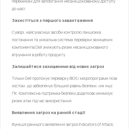
перемикачі для запобігання несанкціонованому доступу
до шасі.
Захистіться з першого завантаження
Суворі, найсучасніші засоби контролю ланцюжка
постачання та унікальна система перевірки захищених
компонентів Dell знижують ризик несанкціонованого
втручання в роботу продукту.
Залишайтеся захищеними від нових загроз
Тільки Dell пропонує перевірку BIOS і мікропрограми поза
хостом, що забезпечує більший рівень безпеки, ніж інші
ПК. Комплексна підтримка безпеки додатково мінімізує
ризик атак під час використання.
Виявлення загроз на ранній стадії
Функція раннього виявлення загроз Indicators of Attack,