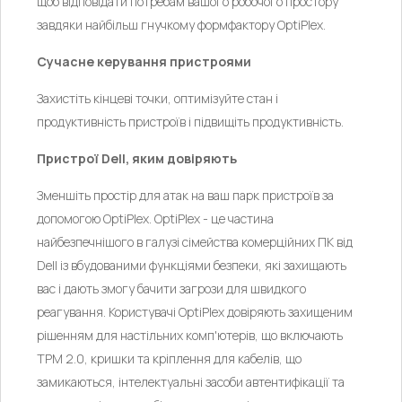
щоб відповідати потребам вашого робочого простору
завдяки найбільш гнучкому формфактору OptiPlex.
Сучасне керування пристроями
Захистіть кінцеві точки, оптимізуйте стан і
продуктивність пристроїв і підвищіть продуктивність.
Пристрої Dell, яким довіряють
Зменшіть простір для атак на ваш парк пристроїв за
допомогою OptiPlex. OptiPlex - це частина
найбезпечнішого в галузі сімейства комерційних ПК від
Dell із вбудованими функціями безпеки, які захищають
вас і дають змогу бачити загрози для швидкого
реагування. Користувачі OptiPlex довіряють захищеним
рішенням для настільних комп'ютерів, що включають
TPM 2.0, кришки та кріплення для кабелів, що
замикаються, інтелектуальні засоби автентифікації та