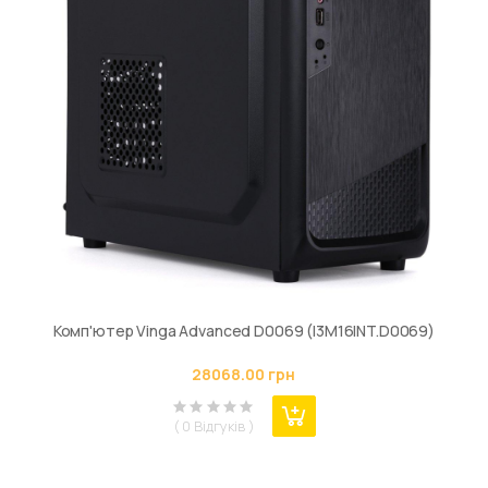
Комп'ютер Vinga Advanced D0069 (I3M16INT.D0069)
28068.00 грн
( 0 Відгуків )