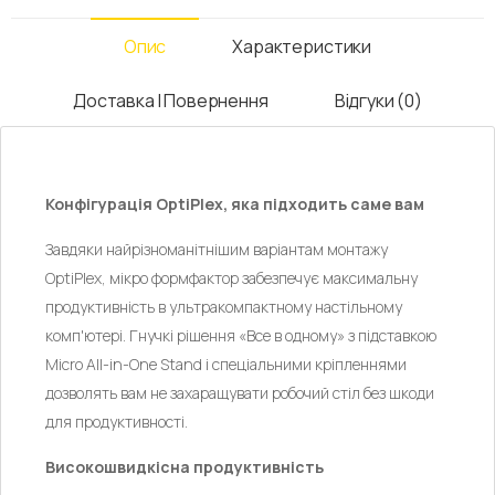
Опис
Характеристики
Доставка І Повернення
Відгуки (0)
Конфігурація OptiPlex, яка підходить саме вам
Завдяки найрізноманітнішим варіантам монтажу
OptiPlex, мікро формфактор забезпечує максимальну
продуктивність в ультракомпактному настільному
комп'ютері. Гнучкі рішення «Все в одному» з підставкою
Micro All-in-One Stand і спеціальними кріпленнями
дозволять вам не захаращувати робочий стіл без шкоди
для продуктивності.
Високошвидкісна продуктивність