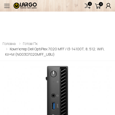
0
0
Переключити мобільне меню
Головна
Готові Пк
Комп'ютер Dell OptiPlex 7020 MFF / I3-14100T, 8, 512, WiFi,
Кл+м (N003O7020MFF_UBU)