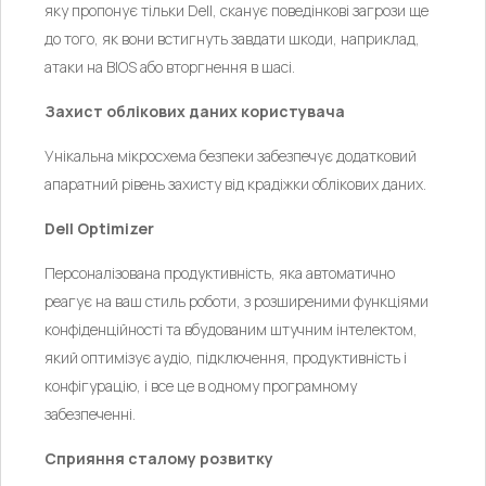
яку пропонує тільки Dell, сканує поведінкові загрози ще
до того, як вони встигнуть завдати шкоди, наприклад,
атаки на BIOS або вторгнення в шасі.
Захист облікових даних користувача
Унікальна мікросхема безпеки забезпечує додатковий
апаратний рівень захисту від крадіжки облікових даних.
Dell Optimizer
Персоналізована продуктивність, яка автоматично
реагує на ваш стиль роботи, з розширеними функціями
конфіденційності та вбудованим штучним інтелектом,
який оптимізує аудіо, підключення, продуктивність і
конфігурацію, і все це в одному програмному
забезпеченні.
Сприяння сталому розвитку