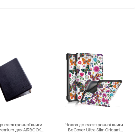
о електронної книги
Чохол до електронної книги
Premium для AIRBOOK
BeCover Ultra Slim Origami
ty LED 2021 black
PocketBook 740 Inkpad 3 /