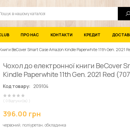
ук
CLUB
ПРО НАС
КОНТАКТИ
КРЕДИТ
ДОСТАВК
Книги BeCover Smart Case Amazon Kindle Paperwhite 11th Gen. 2021 R
Чохол до електронної книги BeCover S
Kindle Paperwhite 11th Gen. 2021 Red (70
Код товару:
209104
( 0 Відгуки(ів) )
396.00 грн
червоний, поліуретан, обкладинка