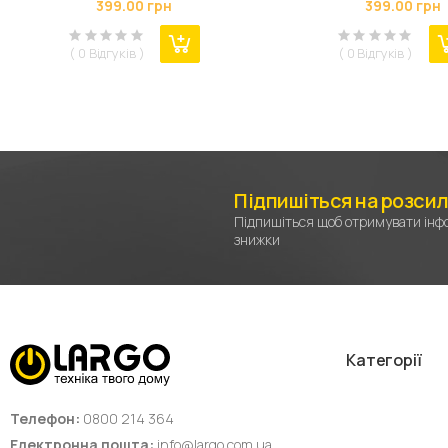
399.00 грн
399.00 грн
(ARM60749)
( 0 Відгуків )
( 0 Відгуків )
Підпишіться на розси
Підпишіться щоб отримувати інфо
знижки
Категорії
Телефон:
0800 214 364
Електронна пошта:
info@largo.com.ua