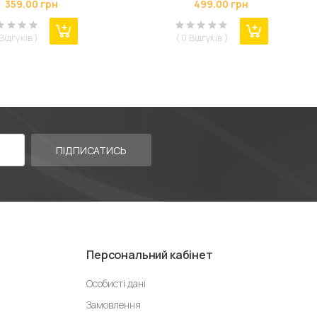
359.00 грн
499.00 грн
4821784622010)
Color / Pro Butterfly (707452)
 Відгуків )
( 0 Відгуків )
ПІДПИСАТИСЬ
Персональний кабінет
Особисті дані
Замовлення