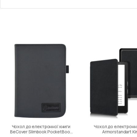
Чохол до електронної книги
Чохол до електронно
BeCover Slimbook PocketBook
Armorstandart Ki
632 Touch HD 3 Black (703731)
Paperwhite 11th B