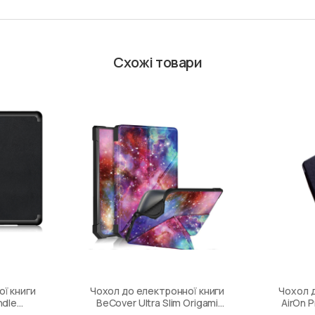
Схожі товари
ї книги
Чохол до електронної книги
Чохол д
ndle
BeCover Ultra Slim Origami
AirOn 
lack
PocketBook 740 Inkpad 3 /
Ci