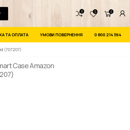
0
0
0
А ТА ОПЛАТА
УМОВИ ПОВЕРНЕННЯ
0 800 214 364
ed (707207)
mart Case Amazon
7207)