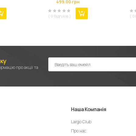
499.00 грн
Color / Pro Space (707458)
(
( 0 Відгуків )
( 0
лку
рмацію про акції та
Наша Компанія
Largo Club
Про нас