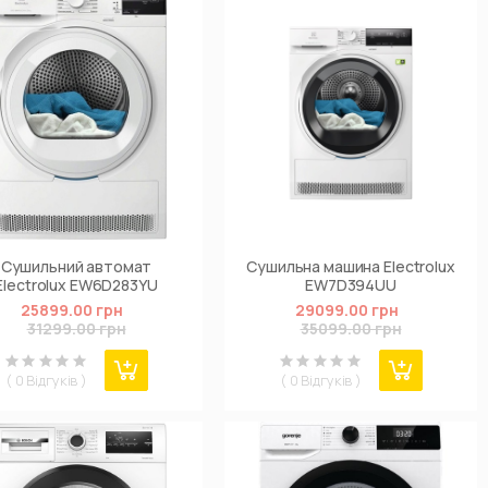
Сушильний автомат
Сушильна машина Electrolux
Electrolux EW6D283YU
EW7D394UU
25899.00 грн
29099.00 грн
31299.00 грн
35099.00 грн
( 0 Відгуків )
( 0 Відгуків )