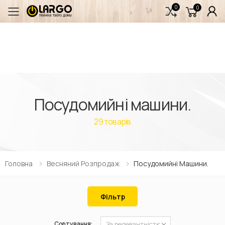
0
0
Переключити мобільне меню
Посудомийні машини.
29
товарів
Головна
Весняний Розпродаж
Посудомийні Машини.
Фільтр
Сортування: