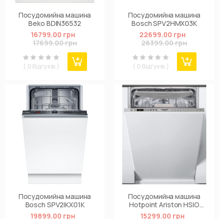
Посудомийна машина
Посудомийна машина
Beko BDIN36532
Bosch SPV2HMX03K
16799.00 грн
22699.00 грн
17699.00 грн
26399.00 грн
( 0 Відгуків )
( 0 Відгуків )
Посудомийна машина
Посудомийна машина
Bosch SPV2IKX01K
Hotpoint Ariston HSIO
3O23 WFE
19899.00 грн
15299.00 грн