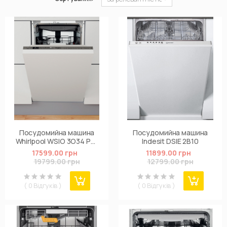
Посудомийна машина
Посудомийна машина
Whirlpool WSIO 3O34 PFE
Indesit DSIE 2B10
X
17599.00 грн
11899.00 грн
19799.00 грн
12799.00 грн
( 0 Відгуків )
( 0 Відгуків )