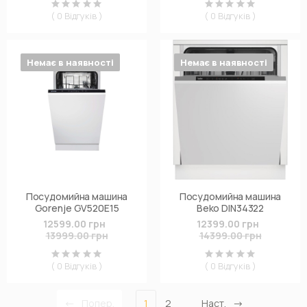
( 0 Відгуків )
( 0 Відгуків )
Немає в наявності
Немає в наявності
Посудомийна машина
Посудомийна машина
Gorenje GV520E15
Beko DIN34322
12599.00 грн
12399.00 грн
13999.00 грн
14399.00 грн
( 0 Відгуків )
( 0 Відгуків )
Попер.
1
2
Наст.