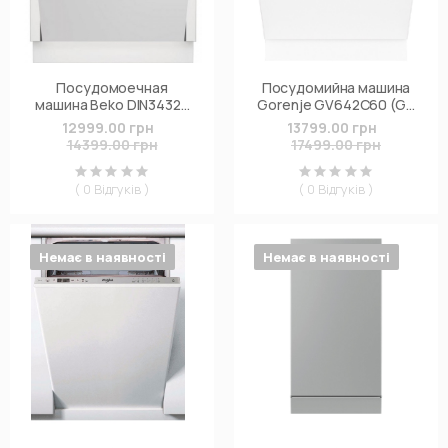
Посудомоечная
Посудомийна машина
машина Beko DIN34322
Gorenje GV642C60 (GV
(7675352877)
642 C60)
12999.00 грн
13799.00 грн
14399.00 грн
17499.00 грн
( 0 Відгуків )
( 0 Відгуків )
Немає в наявності
Немає в наявності