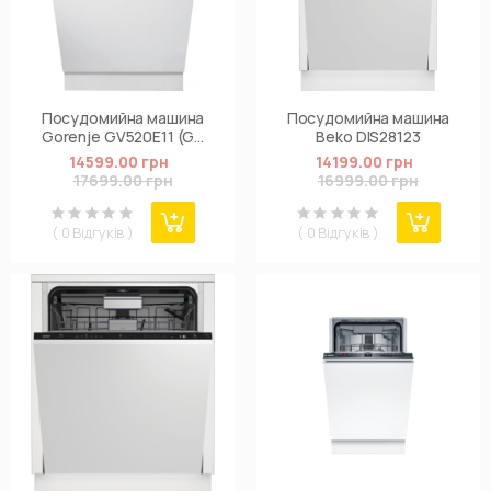
Посудомийна машина
Посудомийна машина
Gorenje GV520E11 (GV
Beko DIS28123
520 E11)
14599.00 грн
14199.00 грн
17699.00 грн
16999.00 грн
( 0 Відгуків )
( 0 Відгуків )