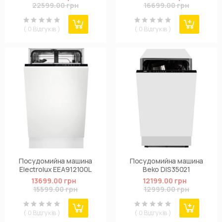
(869991615520)
22599.00 грн
16699.00 грн
( 0 Відгуків )
( 0 Відгуків )
Посудомийна машина
Посудомийна машина
Electrolux EEA912100L
Beko DIS35021
13699.00 грн
12199.00 грн
15599.00 грн
12999.00 грн
( 0 Відгуків )
( 0 Відгуків )