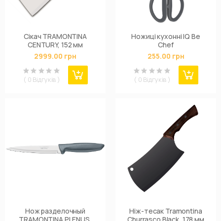
Сікач TRAMONTINA
Ножиці кухонні IQ Be
CENTURY, 152 мм
Chef
2999.00 грн
255.00 грн
( 0 Відгуків )
( 0 Відгуків )
Нож разделочный
Ніж-тесак Tramontina
TRAMONTINA PLENUS,
Churrasco Black, 178 мм