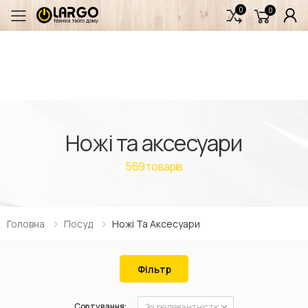
0
0
Переключити мобільне меню
Ножі та аксесуари
569
товарів
Головна
Посуд
Ножі Та Аксесуари
Фільтр
Сортування: