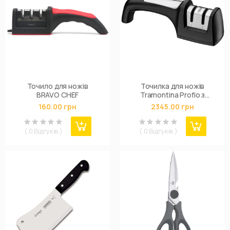
Точило для ножів
Точилка для ножів
BRAVO CHEF
Tramontina Profio з
алмазним напиленням
160.00 грн
2345.00 грн
( 0 Відгуків )
( 0 Відгуків )