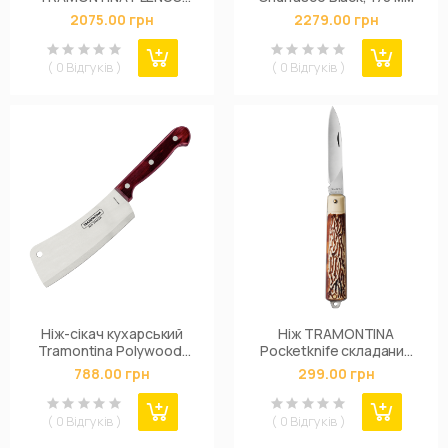
152 мм
2075.00 грн
2279.00 грн
( 0 Відгуків )
( 0 Відгуків )
Ніж-сікач кухарський
Ніж TRAMONTINA
Tramontina Polywood,
Pocketknife складаний
150 мм
76 мм
788.00 грн
299.00 грн
( 0 Відгуків )
( 0 Відгуків )