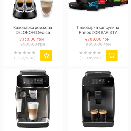
Кавоварка рожкова
Кавоварка капсульна
DELONGHI Dedica
Philips L'OR BARISTA
EC685.M
Sublime (LM9012/60)
7339.00 грн
4789.00 грн
7999.00 грн
8999.00 грн
( 0 Відгуків )
( 0 Відгуків )