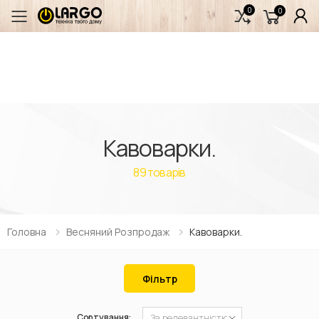
0
0
Переключити мобільне меню
Кавоварки.
89
товарів
Головна
Весняний Розпродаж
Кавоварки.
Фільтр
Сортування: