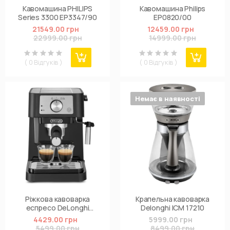
Кавомашина PHILIPS
Кавомашина Philips
Series 3300 EP3347/90
EP0820/00
21549.00 грн
12459.00 грн
22999.00 грн
14999.00 грн
( 0 Відгуків )
( 0 Відгуків )
Немає в наявності
Ріжкова кавоварка
Крапельна кавоварка
еспресо DeLonghi
Delonghi ICM 17210
EC260BK
4429.00 грн
5999.00 грн
5499.00 грн
8499.00 грн