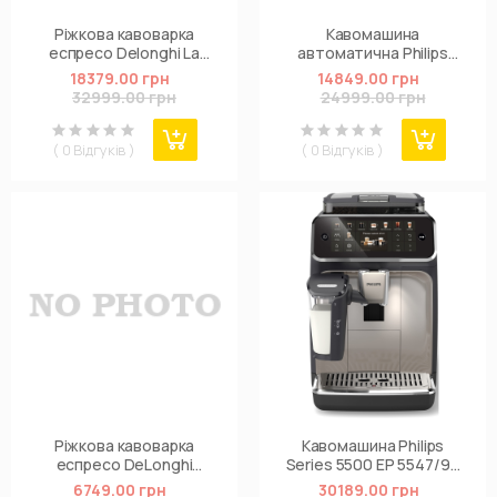
Ріжкова кавоварка
Кавомашина
еспресо Delonghi La
автоматична Philips
Specialista Arte EC
EP2230/10
18379.00 грн
14849.00 грн
9155.MB
32999.00 грн
24999.00 грн
( 0 Відгуків )
( 0 Відгуків )
Ріжкова кавоварка
Кавомашина Philips
еспресо DeLonghi
Series 5500 EP 5547/90
EC685.BK
(EP5547/90)
6749.00 грн
30189.00 грн