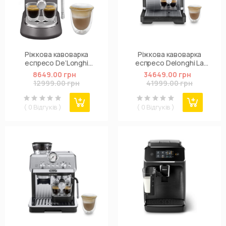
Ріжкова кавоварка
Ріжкова кавоварка
еспресо De’Longhi
еспресо Delonghi La
Dedica Arte EC 885.M
Specialista Prestigio
8649.00 грн
34649.00 грн
EC9355.BM
12999.00 грн
41999.00 грн
( 0 Відгуків )
( 0 Відгуків )