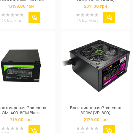
GAMING 850W Platinum
13159.00 грн
2311.00 грн
ite Edition (90YE00N2-
B0NA00)
( 0 Відгуків )
( 0 Відгуків )
лок живлення Gamemax
Блок живлення Gamemax
GM-400-8CM Black
800W (VP-800)
719.00 грн
2179.00 грн