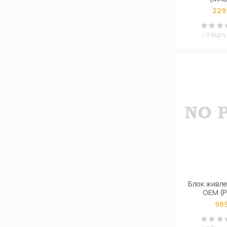
229
( 0 Відгу
Блок живле
ОЕМ (P
989