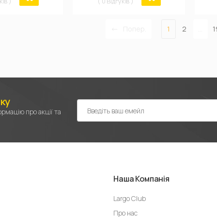
ків )
( 0 Відгуків )
Попер.
1
2
...
1
лку
рмацію про акції та
Наша Компанія
Largo Club
Про нас