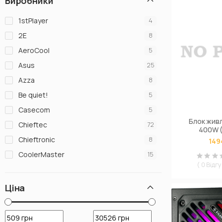
Виробники
1stPlayer
4
2E
8
AeroCool
5
Asus
25
Azza
8
Be quiet!
5
Casecom
5
Блок живл
Chieftec
72
400W 
Chieftronic
8
149
CoolerMaster
15
( 0 Відгу
Corsair
18
Cougar
7
Ціна
Deepcool
7
Dell
2