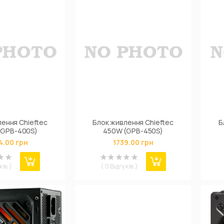
ення Chieftec
Блок живлення Chieftec
Б
(GPB-400S)
450W (GPB-450S)
4.00 грн
1739.00 грн
ків )
( 0 Відгуків )