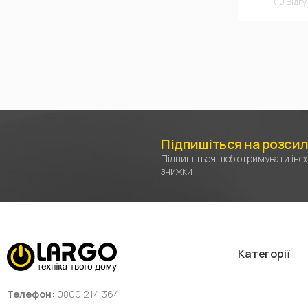
( 0 Відгу
Підпишіться на розси
Підпишіться щоб отримувати інфо
знижки
Категорії
Телефон:
0800 214 364