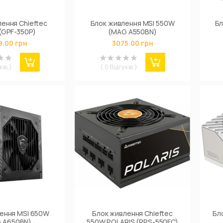
ення Chieftec
Блок живлення MSI 550W
Бл
(GPF-350P)
(MAG A550BN)
9.00 грн
3075.00 грн
ків )
( 0 Відгуків )
ення MSI 650W
Блок живлення Chieftec
Бл
 A650BN)
550W POLARIS (PPS-550FC)