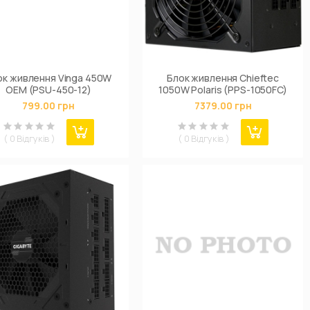
ок живлення Vinga 450W
Блок живлення Chieftec
ОЕМ (PSU-450-12)
1050W Polaris (PPS-1050FC)
799.00 грн
7379.00 грн
( 0 Відгуків )
( 0 Відгуків )