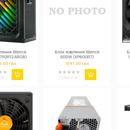
лення Xilence
Блок живлення Xilence
Б
750R12.ARGB)
600W (XP600R7)
1
5.00 грн
1597.00 грн
ків )
( 0 Відгуків )