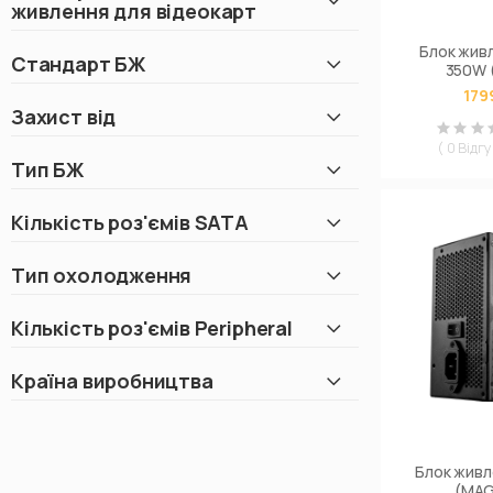
живлення для відеокарт
200 Вт
1
230 Вт
1
Блок живл
Стандарт БЖ
350W 
85 Вт
1
179
Захист від
108 Вт
1
( 0 Відгу
1650 Вт
1
Тип БЖ
1500 Вт
1
1550 Вт
1
Кількість роз'ємів SATA
Тип охолодження
Кількість роз'ємів Peripheral
Країна виробництва
Блок живл
(MAG