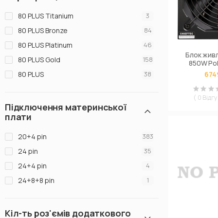
350 Вт
3
ThermalTake
8
80 PLUS Titanium
3
1800 Вт
2
Vinga
26
80 PLUS Bronze
84
1000 Вт
25
Xilence
27
80 PLUS Platinum
46
1250 Вт
7
Zalman
13
Блок живл
80 PLUS Gold
158
850W Pol
500 Вт
42
85
80 PLUS
38
674
1050 Вт
13
700 Вт
21
( 0 Відгу
Підключення материнської
250 Вт
3
плати
860 Вт
1
20+4 pin
383
760 Вт
1
24 pin
35
660 Вт
1
24+4 pin
4
120 Вт
3
24+8+8 pin
1
1300 Вт
6
2000 Вт
1
495 Вт
1
Кіл-ть роз'ємів додаткового