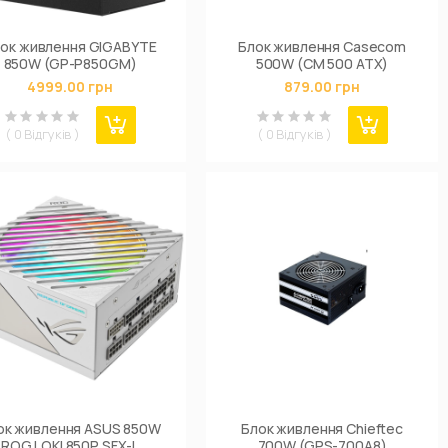
ок живлення GIGABYTE
Блок живлення Casecom
850W (GP-P850GM)
500W (CM 500 ATX)
4999.00 грн
879.00 грн
( 0 Відгуків )
( 0 Відгуків )
ок живлення ASUS 850W
Блок живлення Chieftec
ROG LOKI 850P SFX-L
700W (GPS-700A8)