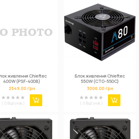
лок живлення Chieftec
Блок живлення Chieftec
400W (PSF-400B)
550W (CTG-550C)
2549.00 грн
3006.00 грн
( 0 Відгуків )
( 0 Відгуків )