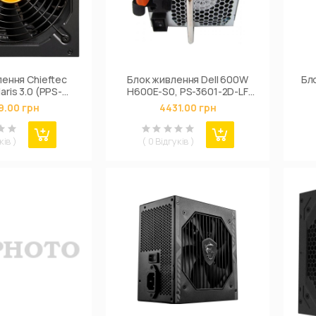
ення Chieftec
Блок живлення Dell 600W
Бл
aris 3.0 (PPS-
H600E-S0, PS-3601-2D-LF
0FC-A3)
T307M REF (# GV5NH/REF
9.00 грн
4431.00 грн
#)
ків )
( 0 Відгуків )