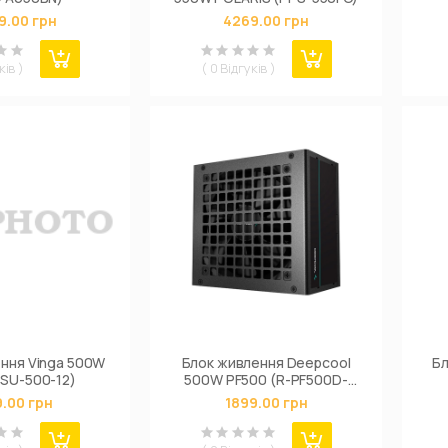
9.00 грн
4269.00 грн
Wh
ків )
( 0 Відгуків )
ння Vinga 500W
Блок живлення Deepcool
Б
SU-500-12)
500W PF500 (R-PF500D-
HA0B-EU)
.00 грн
1899.00 грн