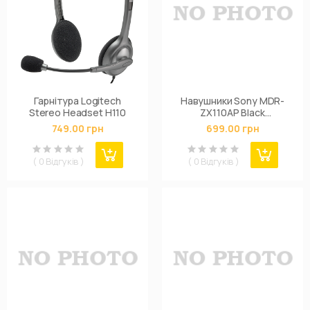
Гарнітура Logitech
Навушники Sony MDR-
Stereo Headset H110
ZX110AP Black
(MDRZX110APB.CE7)
749.00 грн
699.00 грн
( 0 Відгуків )
( 0 Відгуків )