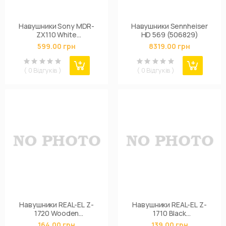
Навушники Sony MDR-
Навушники Sennheiser
ZX110 White
HD 569 (506829)
(MDRZX110W.AE)
599.00 грн
8319.00 грн
( 0 Відгуків )
( 0 Відгуків )
Навушники REAL-EL Z-
Навушники REAL-EL Z-
1720 Wooden
1710 Black
(EL124200018)
(EL124200017)
164.00 грн
139.00 грн