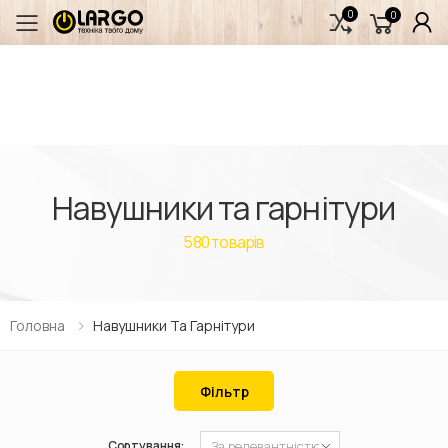
0
0
Переключити мобільне меню
Навушники та гарнітури
580
товарів
Головна
Навушники Та Гарнітури
Фільтр
Сортування: