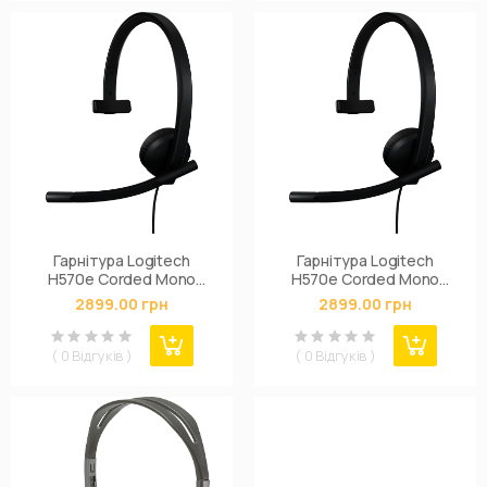
Гарнітура Logitech
Гарнітура Logitech
H570e Corded Mono
H570e Corded Mono
BLACK-USB-A (981-
BLACK-USB-C (981-
2899.00 грн
2899.00 грн
001426)
001427)
( 0 Відгуків )
( 0 Відгуків )