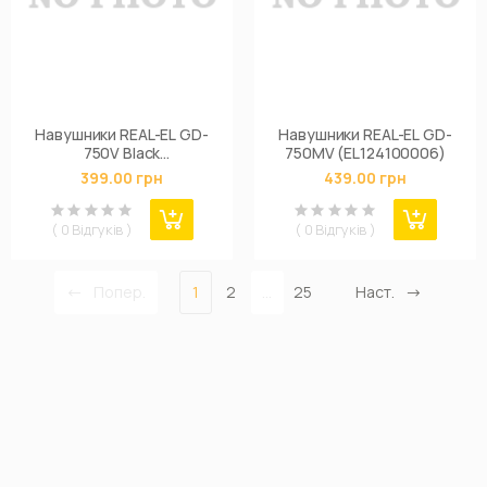
Навушники REAL-EL GD-
Навушники REAL-EL GD-
750V Black
750MV (EL124100006)
(EL124200015)
399.00 грн
439.00 грн
( 0 Відгуків )
( 0 Відгуків )
Попер.
1
2
...
25
Наст.