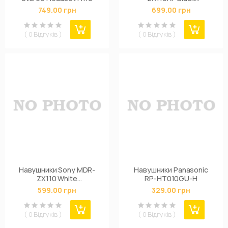
(MDRZX110APB.CE7)
749.00 грн
699.00 грн
( 0 Відгуків )
( 0 Відгуків )
Навушники Sony MDR-
Навушники Panasonic
ZX110 White
RP-HT010GU-H
(MDRZX110W.AE)
599.00 грн
329.00 грн
( 0 Відгуків )
( 0 Відгуків )