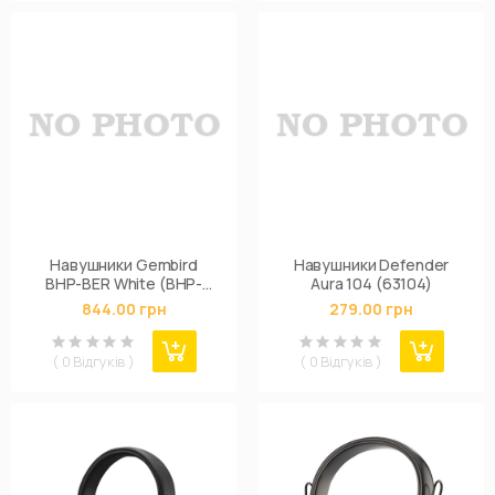
Навушники Gembird
Навушники Defender
BHP-BER White (BHP-
Aura 104 (63104)
BER-W)
844.00 грн
279.00 грн
( 0 Відгуків )
( 0 Відгуків )