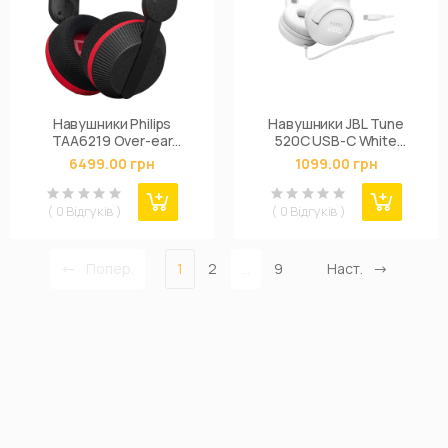
Навушники Philips
Навушники JBL Tune
TAA6219 Over-ear
520C USB-C White
Wireless Mic Black
(JBLT520CWHT)
6499.00 грн
1099.00 грн
(TAA6219BK/00)
( 0 Відгуків )
( 0 Відгуків )
Попер.
1
2
...
9
Наст.