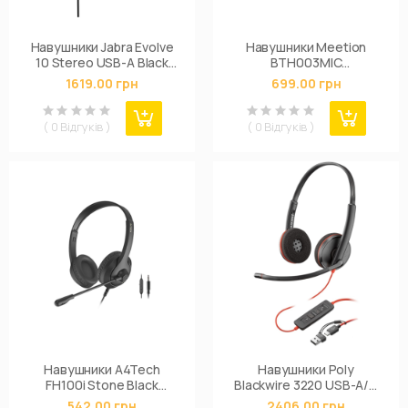
Навушники Jabra Evolve
Навушники Meetion
10 Stereo USB-A Black
BTH003MIC
(2699-820-109)
Black/Orange (MT-
1619.00 грн
699.00 грн
BTH003MIC-A)
( 0 Відгуків )
( 0 Відгуків )
Навушники A4Tech
Навушники Poly
FH100i Stone Black
Blackwire 3220 USB-A/C
(4711421976909)
(8X228AA)
542.00 грн
2406.00 грн