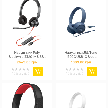
Навушники Poly
Навушники JBL Tune
Blackwire 3320-M USB-
520C USB-C Blue
A/C (8X220AA)
(JBLT520CBLU)
2649.00 грн
1099.00 грн
( 0 Відгуків )
( 0 Відгуків )