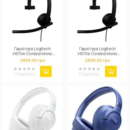
Гарнітура Logitech
Гарнітура Logitech
H570e Corded Mono
H570e Corded Mono
BLACK-USB-A (981-
BLACK-USB-C (981-
2899.00 грн
2899.00 грн
001426)
001427)
( 0 Відгуків )
( 0 Відгуків )