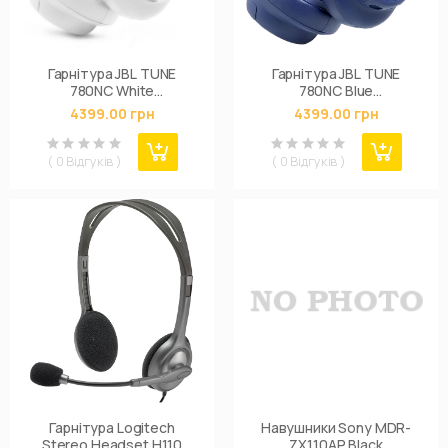
Гарнітура JBL TUNE
Гарнітура JBL TUNE
780NC White
780NC Blue
(JBLT780NCWHT)
(JBLT780NCBLU)
4399.00 грн
4399.00 грн
( 0 Відгуків )
( 0 Відгуків )
Гарнітура Logitech
Навушники Sony MDR-
Stereo Headset H110
ZX110AP Black