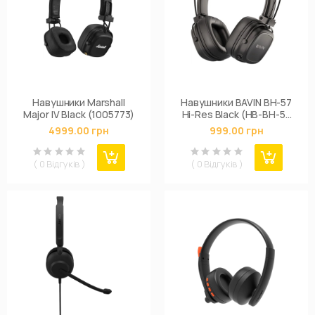
Навушники Marshall
Навушники BAVIN BH-57
Major IV Black (1005773)
Hi-Res Black (HB-BH-57
BK)
4999.00 грн
999.00 грн
( 0 Відгуків )
( 0 Відгуків )