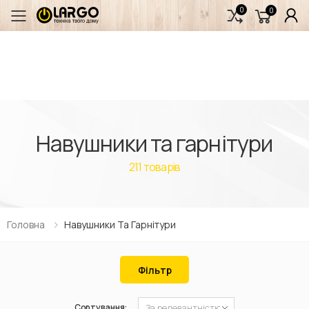
0
0
Переключити мобільне меню
Навушники та гарнітури
211
товарів
Головна
Навушники Та Гарнітури
Фільтр
Сортування: