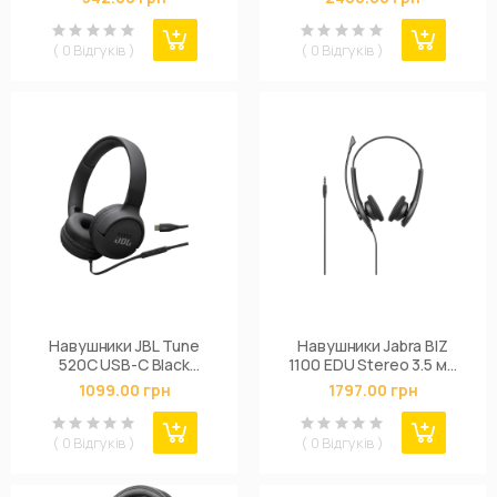
( 0 Відгуків )
( 0 Відгуків )
Навушники JBL Tune
Навушники Jabra BIZ
520C USB-C Black
1100 EDU Stereo 3.5 мм
(JBLT520CBLK)
Black (1159-0139-EDU)
1099.00 грн
1797.00 грн
( 0 Відгуків )
( 0 Відгуків )