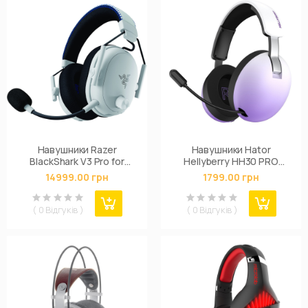
Навушники Razer
Навушники Hator
BlackShark V3 Pro for
Hellyberry HH30 PRO
Playstation White
Wireless White-Violet
14999.00 грн
1799.00 грн
(RZ04-05400600-R3G1)
(HH30_PRO_wireless_WV)
( 0 Відгуків )
( 0 Відгуків )