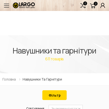
0
0
Переключити мобільне меню
Навушники та гарнітури
611
товарів
Головна
Навушники Та Гарнітури
Фільтр
Сортування: