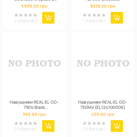
Green
5999.00 грн
8319.00 грн
( 0 Відгуків )
( 0 Відгуків )
Навушники REAL-EL GD-
Навушники REAL-EL GD-
750V Black
750MV (EL124100006)
(EL124200015)
399.00 грн
439.00 грн
( 0 Відгуків )
( 0 Відгуків )