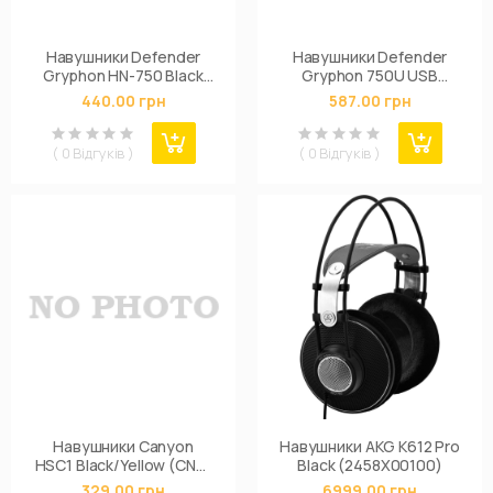
Навушники Defender
Навушники Defender
Gryphon HN-750 Black
Gryphon 750U USB
(63750)
(63752)
440.00 грн
587.00 грн
( 0 Відгуків )
( 0 Відгуків )
Навушники Canyon
Навушники AKG K612 Pro
HSC1 Black/Yellow (CNS-
Black (2458X00100)
CHSC1BY)
329.00 грн
6999.00 грн