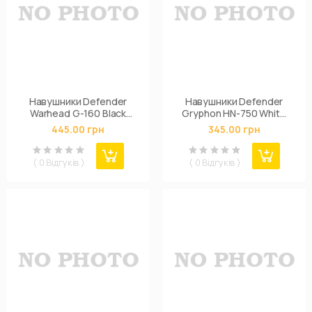
Навушники Defender
Навушники Defender
Warhead G-160 Black
Gryphon HN-750 White
(64113)
(63747)
445.00 грн
345.00 грн
( 0 Відгуків )
( 0 Відгуків )