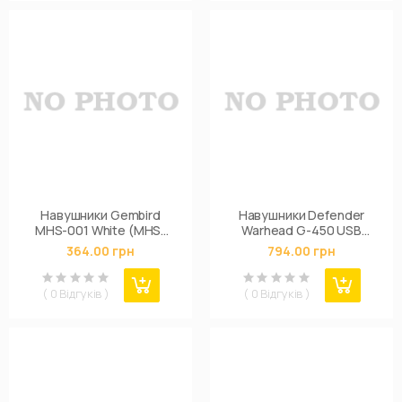
Навушники Gembird
Навушники Defender
MHS-001 White (MHS-
Warhead G-450 USB
001-GW)
(64146)
364.00 грн
794.00 грн
( 0 Відгуків )
( 0 Відгуків )