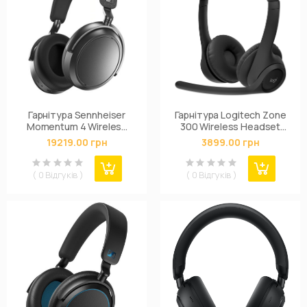
Гарнітура Sennheiser
Гарнітура Logitech Zone
Momentum 4 Wireless
300 Wireless Headset
Graphite
BT Black (981-001407)
19219.00 грн
3899.00 грн
( 0 Відгуків )
( 0 Відгуків )