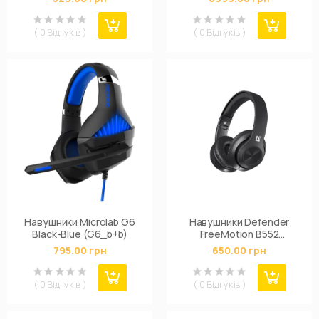
( 0 Відгуків )
( 0 Відгуків )
Навушники Microlab G6
Навушники Defender
Black-Blue (G6_b+b)
FreeMotion B552
Bluetooth Black (63552)
795.00 грн
650.00 грн
( 0 Відгуків )
( 0 Відгуків )