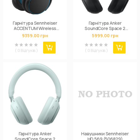
Гарнітура Sennheiser
Гарнітура Anker
ACCENTUM Wireless
SoundСore Space 2
Blues
Black
9359.00 грн
5999.00 грн
( 0 Відгуків )
( 0 Відгуків )
Гарнітура Anker
Навушники Sennheiser
SoundСore Space 2
HD 569 (506829)