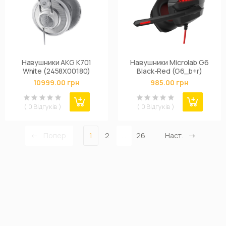
Навушники AKG K701
Навушники Microlab G6
White (2458X00180)
Black-Red (G6_b+r)
10999.00 грн
985.00 грн
( 0 Відгуків )
( 0 Відгуків )
Попер.
1
2
...
26
Наст.