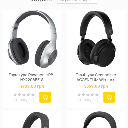
Гарнітура Panasonic RB-
Гарнітура Sennheiser
HX220BEE-S
ACCENTUM Wireless
Black
1499.00 грн
9359.00 грн
( 0 Відгуків )
( 0 Відгуків )