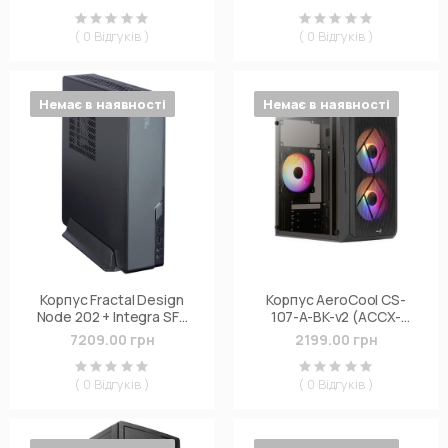
( 0 Відгуків )
( 0 Відгуків )
Немає в наявності
Немає в наявності
Корпус Fractal Design
Корпус AeroCool CS-
Node 202 + Integra SFX
107-A-BK-v2 (ACCX-
450W (FD-MCA-NODE-
PC14000.11)
7209.00 грн
2199.00 грн
202-AA-EU)
( 0 Відгуків )
( 0 Відгуків )