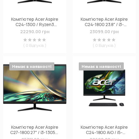
Комп'ютер Acer Aspire
Комп'ютер Acer Aspire
C24-1300 / Ryzen3
C24-1800 23.8" / i3-
7320U (DQ.BKRME.00C)
1305U, 8GB, F512GB,
22290.00 грн
23099.00 грн
WiFi, кл+м
(DQ.BLFME.00R)
( 0 Відгуків )
( 0 Відгуків )
Немає в наявності
Немає в наявності
Комп'ютер Acer Aspire
Комп'ютер Acer Aspire
C27-1800 27" / i3-1305U,
C24-1800 AiO / i5-
8GB, F512GB, WiFi, кл+м
12450H, 16, F1024, кл+м