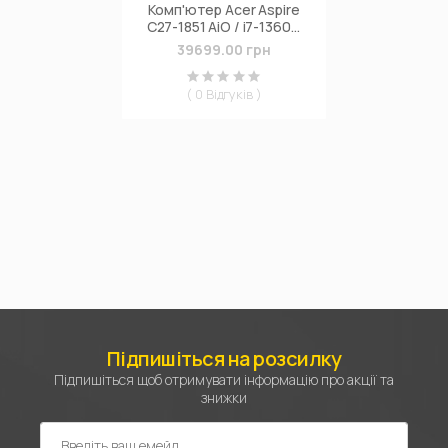
Комп'ютер Acer Aspire
C27-1851 AiO / i7-1360P,
16, 512, Wi-Fi, кл+м
39699.00 грн
(DQ.BLUME.002)
( 0 Відгуків )
Підпишіться на розсилку
Підпишіться щоб отримувати інформацію про акції та
знижки