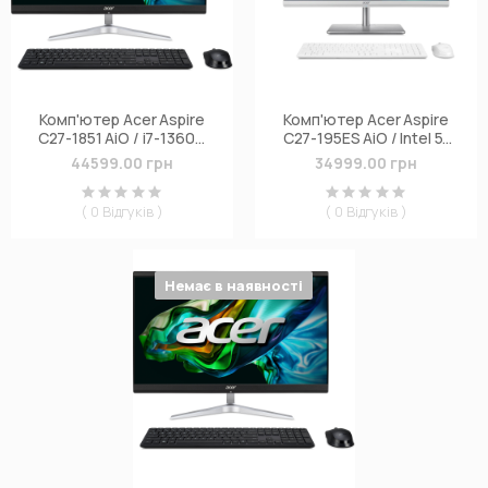
Комп'ютер Acer Aspire
Комп'ютер Acer Aspire
C27-1851 AiO / i7-1360P,
C27-195ES AiO / Intel 5-
32, F1TB, Wi-Fi, кл+м
125U, 16, 512, WiFi, кл+м
44599.00 грн
34999.00 грн
(DQ.BLUME.004)
(DQ.BMFME.002)
( 0 Відгуків )
( 0 Відгуків )
Немає в наявності