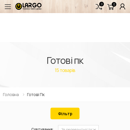
0
0
Переключити мобільне меню
Готові пк
15
товарів
Головна
Готові Пк
Фільтр
Сортування: