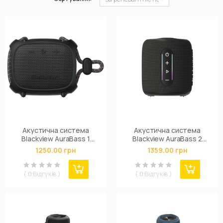
Акустична система
Акустична система
Blackview AuraBass 1
Blackview AuraBass 2
Black (6931548325680)
Black (6931548325284)
1250.00 грн
1359.00 грн
( 0 Відгуків )
( 0 Відгуків )