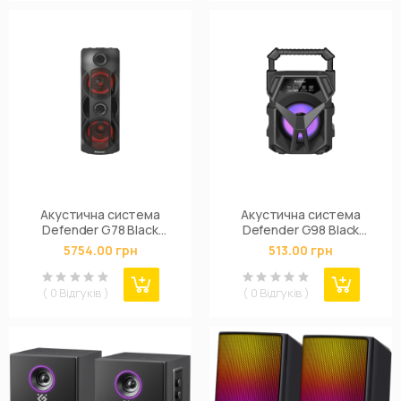
Акустична система
Акустична система
Defender G78 Black
Defender G98 Black
(65178)
(65098)
5754.00 грн
513.00 грн
( 0 Відгуків )
( 0 Відгуків )