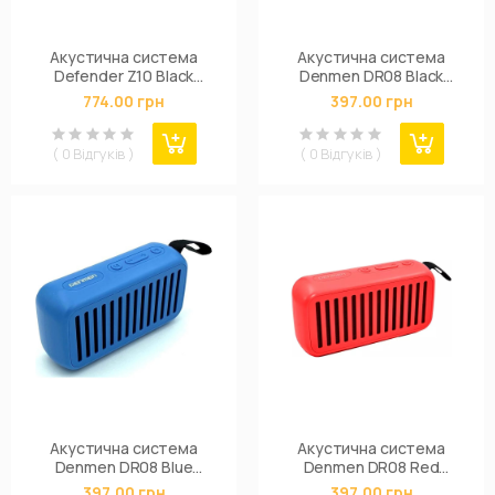
Акустична система
Акустична система
Defender Z10 Black
Denmen DR08 Black
(65123)
(DR08-BK)
774.00 грн
397.00 грн
( 0 Відгуків )
( 0 Відгуків )
Акустична система
Акустична система
Denmen DR08 Blue
Denmen DR08 Red
(DR08-BL)
(DR08-RD)
397.00 грн
397.00 грн