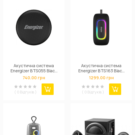
Акустична система
Акустична система
Energizer BTS055 Black
Energizer BTS163 Black
(BTS055)
(BTS163)
740.00 грн
1299.00 грн
( 0 Відгуків )
( 0 Відгуків )