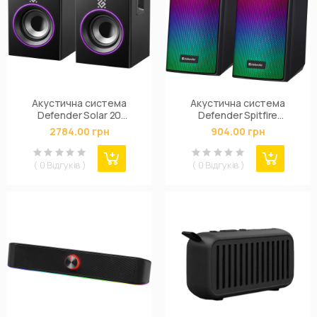
Акустична система
Акустична система
Defender Solar 20
Defender Spitfire
Bluetooth Black (65721)
Bluetooth Black (65047)
2784.00 грн
904.00 грн
( 0 Відгуків )
( 0 Відгуків )