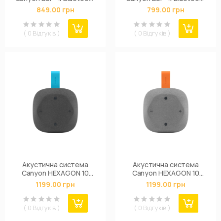
Red (CNE-CBTSP4R)
Yellow (CNE-CBTSP4Y)
849.00 грн
799.00 грн
( 0 Відгуків )
( 0 Відгуків )
Акустична система
Акустична система
Canyon HEXAGON 10
Canyon HEXAGON 10
Grey Blue (CNE-
Grey Orange (CNE-
1199.00 грн
1199.00 грн
CBTSP10GB)
CBTSP10GO)
( 0 Відгуків )
( 0 Відгуків )