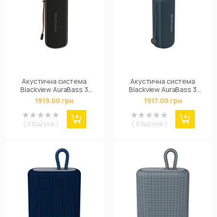
Акустична система
Акустична система
Blackview AuraBass 3
Blackview AuraBass 3
Black (6931548324775)
Blue (6931548325505)
1919.00 грн
1917.00 грн
( 0 Відгуків )
( 0 Відгуків )