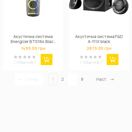
Акустична система
Акустична система F&D
Energizer BTS164 Black
A-111X black
(BTS164)
1499.00 грн
2879.00 грн
( 0 Відгуків )
( 0 Відгуків )
Попер.
1
2
...
8
Наст.